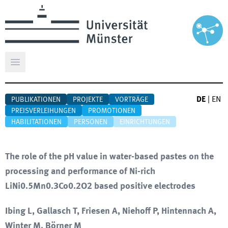
Hauptmenü öffnen
DE
|
EN
PUBLIKATIONEN
PROJEKTE
VORTRÄGE
PREISVERLEIHUNGEN
PROMOTIONEN
HABILITATIONEN
PERSONEN
EINRICHTUNGEN
The role of the pH value in water-based pastes on the
processing and performance of Ni-rich
LiNi0.5Mn0.3Co0.2O2 based positive electrodes
Ibing L, Gallasch T, Friesen A, Niehoff P, Hintennach A,
Winter M, Börner M