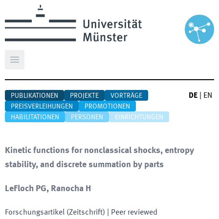
Hauptmenü öffnen
DE
|
EN
PUBLIKATIONEN
PROJEKTE
VORTRÄGE
PREISVERLEIHUNGEN
PROMOTIONEN
HABILITATIONEN
PERSONEN
EINRICHTUNGEN
Kinetic functions for nonclassical shocks, entropy
stability, and discrete summation by parts
LeFloch PG, Ranocha H
Forschungsartikel (Zeitschrift)
| Peer reviewed