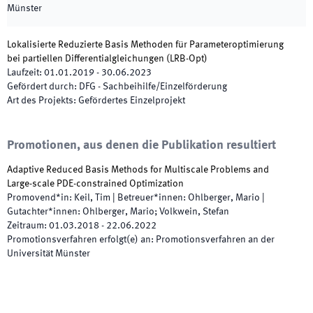
Münster
Lokalisierte Reduzierte Basis Methoden für Parameteroptimierung
bei partiellen Differentialgleichungen
(
LRB-Opt
)
Laufzeit
:
01.01.2019
-
30.06.2023
Gefördert durch
:
DFG - Sachbeihilfe/Einzelförderung
Art des Projekts
:
Gefördertes Einzelprojekt
Promotionen, aus denen die Publikation resultiert
Adaptive Reduced Basis Methods for Multiscale Problems and
Large-scale PDE-constrained Optimization
Promovend*in
:
Keil, Tim
|
Betreuer*innen
:
Ohlberger, Mario
|
Gutachter*innen
:
Ohlberger, Mario; Volkwein, Stefan
Zeitraum
:
01.03.2018
-
22.06.2022
Promotionsverfahren erfolgt(e) an
:
Promotionsverfahren an der
Universität Münster