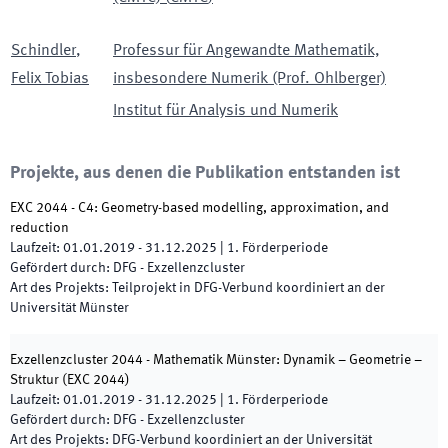
Schindler
,
Professur für Angewandte Mathematik,
Felix Tobias
insbesondere Numerik (Prof. Ohlberger)
Institut für Analysis und Numerik
Projekte, aus denen die Publikation entstanden ist
EXC 2044 - C4: Geometry-based modelling, approximation, and
reduction
Laufzeit
:
01.01.2019
-
31.12.2025
|
1.
Förderperiode
Gefördert durch
:
DFG - Exzellenzcluster
Art des Projekts
:
Teilprojekt in DFG-Verbund koordiniert an der
Universität Münster
Exzellenzcluster 2044 - Mathematik Münster: Dynamik – Geometrie –
Struktur
(
EXC 2044
)
Laufzeit
:
01.01.2019
-
31.12.2025
|
1.
Förderperiode
Gefördert durch
:
DFG - Exzellenzcluster
Art des Projekts
:
DFG-Verbund koordiniert an der Universität