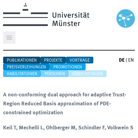
Hauptmenü öffnen
DE
|
EN
PUBLIKATIONEN
PROJEKTE
VORTRÄGE
PREISVERLEIHUNGEN
PROMOTIONEN
HABILITATIONEN
PERSONEN
EINRICHTUNGEN
A non-conforming dual approach for adaptive Trust-
Region Reduced Basis approximation of PDE-
constrained optimization
Keil T, Mechelli L, Ohlberger M, Schindler F, Volkwein S