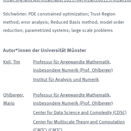
m2an.org/articles/m2an/abs/2021/04/m2an200123/m2an20
Stichwörter
:
PDE constrained optimization; Trust-Region
method; error analysis; Reduced Basis method; model order
reduction; parametrized systems; large scale problems
Autor*innen der Universität Münster
Keil
,
Tim
Professur für Angewandte Mathematik,
insbesondere Numerik (Prof. Ohlberger)
Institut für Analysis und Numerik
Ohlberger
,
Professur für Angewandte Mathematik,
Mario
insbesondere Numerik (Prof. Ohlberger)
Center for Data Science and Complexity (CDSC)
Center for Multiscale Theory and Computation
(CMTC)
(
CMTC
)