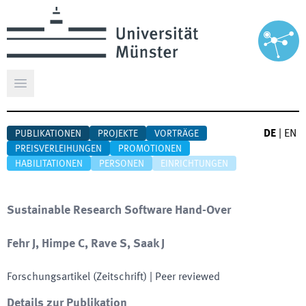
Hauptmenü öffnen
DE
|
EN
PUBLIKATIONEN
PROJEKTE
VORTRÄGE
PREISVERLEIHUNGEN
PROMOTIONEN
HABILITATIONEN
PERSONEN
EINRICHTUNGEN
Sustainable Research Software Hand-Over
Fehr J, Himpe C, Rave S, Saak J
Forschungsartikel (Zeitschrift)
| Peer reviewed
Details zur Publikation