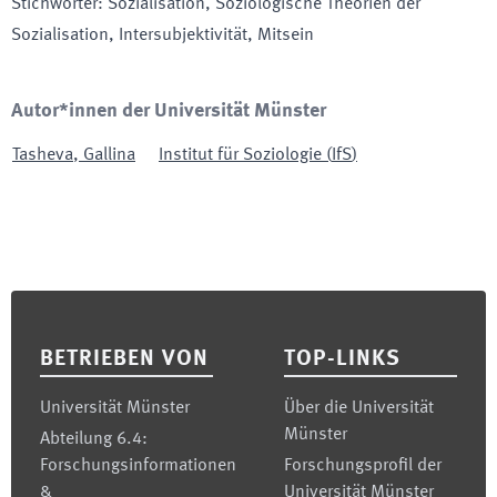
Stichwörter
:
Sozialisation, Soziologische Theorien der
Sozialisation, Intersubjektivität, Mitsein
Autor*innen der Universität Münster
Tasheva
,
Gallina
Institut für Soziologie
(
IfS
)
Footer
BETRIEBEN VON
TOP-LINKS
Universität Münster
Über die Universität
Münster
Abteilung 6.4:
Forschungsinformationen
Forschungsprofil der
&
Universität Münster