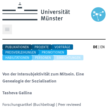
Hauptmenü öffnen
DE
|
EN
PUBLIKATIONEN
PROJEKTE
VORTRÄGE
PREISVERLEIHUNGEN
PROMOTIONEN
HABILITATIONEN
PERSONEN
EINRICHTUNGEN
Von der Intersubjektivität zum Mitsein. Eine
Genealogie der Sozialisation
Tasheva Gallina
Forschungsartikel (Buchbeitrag)
| Peer reviewed