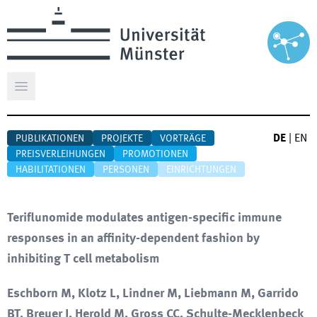
Hauptmenü öffnen
DE
|
EN
PUBLIKATIONEN
PROJEKTE
VORTRÄGE
PREISVERLEIHUNGEN
PROMOTIONEN
HABILITATIONEN
PERSONEN
EINRICHTUNGEN
Teriflunomide modulates antigen-specific immune
responses in an affinity-dependent fashion by
inhibiting T cell metabolism
Eschborn M, Klotz L, Lindner M, Liebmann M, Garrido
BT, Breuer J, Herold M, Gross CC, Schulte-Mecklenbeck