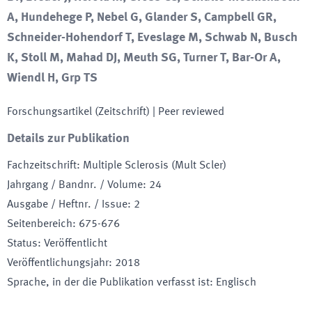
A, Hundehege P, Nebel G, Glander S, Campbell GR,
Schneider-Hohendorf T, Eveslage M, Schwab N, Busch
K, Stoll M, Mahad DJ, Meuth SG, Turner T, Bar-Or A,
Wiendl H, Grp TS
Forschungsartikel (Zeitschrift)
| Peer reviewed
Details zur Publikation
Fachzeitschrift
:
Multiple Sclerosis (Mult Scler)
Jahrgang / Bandnr. / Volume
:
24
Ausgabe / Heftnr. / Issue
:
2
Seitenbereich
:
675-676
Status
:
Veröffentlicht
Veröffentlichungsjahr
:
2018
Sprache, in der die Publikation verfasst ist
:
Englisch