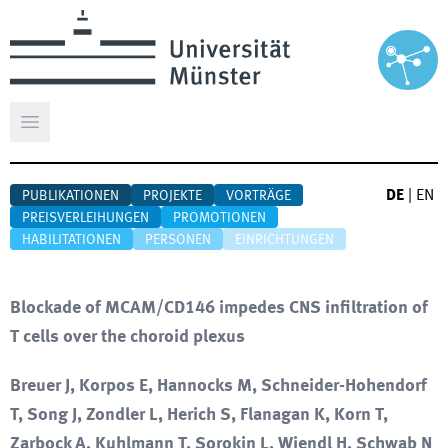
Hauptmenü öffnen
DE
|
EN
PUBLIKATIONEN
PROJEKTE
VORTRÄGE
PREISVERLEIHUNGEN
PROMOTIONEN
HABILITATIONEN
PERSONEN
EINRICHTUNGEN
Blockade of MCAM/CD146 impedes CNS infiltration of
T cells over the choroid plexus
Breuer J, Korpos E, Hannocks M, Schneider-Hohendorf
T, Song J, Zondler L, Herich S, Flanagan K, Korn T,
Zarbock A, Kuhlmann T, Sorokin L, Wiendl H, Schwab N