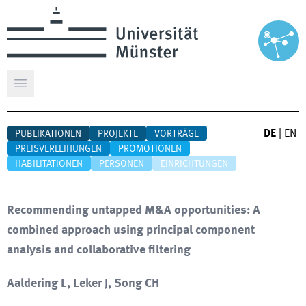
Hauptmenü öffnen
DE
|
EN
PUBLIKATIONEN
PROJEKTE
VORTRÄGE
PREISVERLEIHUNGEN
PROMOTIONEN
HABILITATIONEN
PERSONEN
EINRICHTUNGEN
Recommending untapped M&A opportunities: A
combined approach using principal component
analysis and collaborative filtering
Aaldering L, Leker J, Song CH