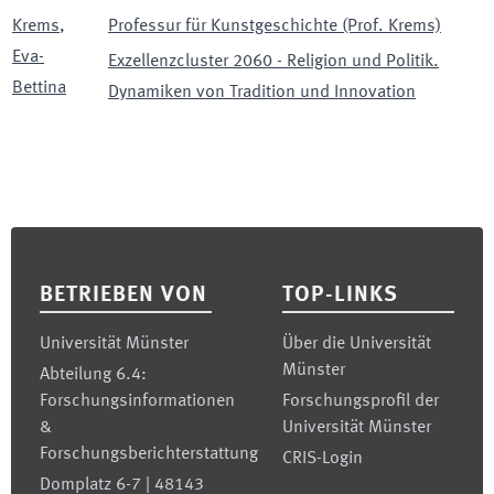
Krems
,
Professur für Kunstgeschichte (Prof. Krems)
Eva-
Exzellenzcluster 2060 - Religion und Politik.
Bettina
Dynamiken von Tradition und Innovation
Footer
BETRIEBEN VON
TOP-LINKS
Universität Münster
Über die Universität
Münster
Abteilung 6.4:
Forschungsinformationen
Forschungsprofil der
&
Universität Münster
Forschungsberichterstattung
CRIS-Login
Domplatz 6-7 | 48143