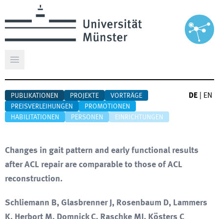
Hauptmenü öffnen
DE
|
EN
PUBLIKATIONEN
PROJEKTE
VORTRÄGE
PREISVERLEIHUNGEN
PROMOTIONEN
HABILITATIONEN
PERSONEN
EINRICHTUNGEN
Changes in gait pattern and early functional results
after ACL repair are comparable to those of ACL
reconstruction.
Schliemann B, Glasbrenner J, Rosenbaum D, Lammers
K, Herbort M, Domnick C, Raschke MJ, Kösters C