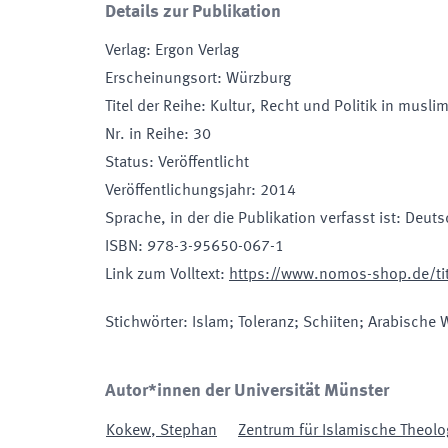
Details zur Publikation
Verlag
:
Ergon Verlag
Erscheinungsort
:
Würzburg
Titel der Reihe
:
Kultur, Recht und Politik in musli
Nr. in Reihe
:
30
Status
:
Veröffentlicht
Veröffentlichungsjahr
:
2014
Sprache, in der die Publikation verfasst ist
:
Deuts
ISBN
:
978-3-95650-067-1
Link zum Volltext
:
https://www.nomos-shop.de/tit
Stichwörter
:
Islam; Toleranz; Schiiten; Arabische We
Autor*innen der Universität Münster
Kokew
,
Stephan
Zentrum für Islamische Theolo