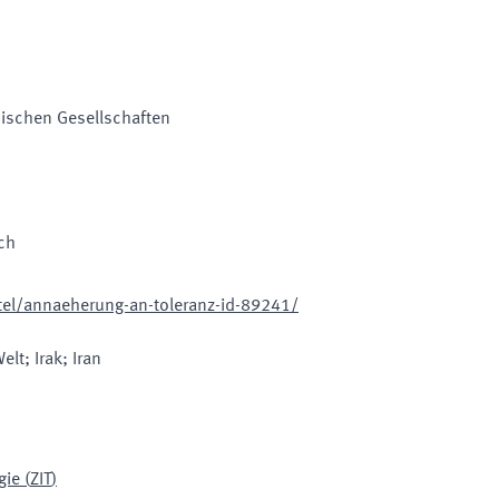
mischen Gesellschaften
ch
el/annaeherung-an-toleranz-id-89241/
lt; Irak; Iran
gie
(
ZIT
)