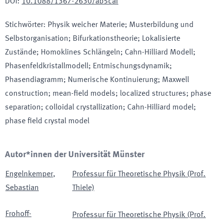
DOI
:
10.1088/1367-2630/ab5caf
Stichwörter
:
Physik weicher Materie; Musterbildung und
Selbstorganisation; Bifurkationstheorie; Lokalisierte
Zustände; Homoklines Schlängeln; Cahn-Hilliard Modell;
Phasenfeldkristallmodell; Entmischungsdynamik;
Phasendiagramm; Numerische Kontinuierung; Maxwell
construction; mean-field models; localized structures; phase
separation; colloidal crystallization; Cahn-Hilliard model;
phase field crystal model
Autor*innen der Universität Münster
Engelnkemper
,
Professur für Theoretische Physik (Prof.
Sebastian
Thiele)
Frohoff-
Professur für Theoretische Physik (Prof.