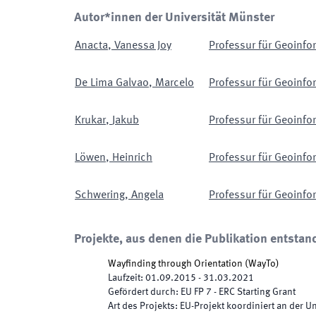
Autor*innen der Universität Münster
Anacta
,
Vanessa Joy
Professur für Geoinfo
De Lima Galvao
,
Marcelo
Professur für Geoinfo
Krukar
,
Jakub
Professur für Geoinfo
Löwen
,
Heinrich
Professur für Geoinfo
Schwering
,
Angela
Professur für Geoinfo
Projekte, aus denen die Publikation entstan
Wayfinding through Orientation
(
WayTo
)
Laufzeit
:
01.09.2015
-
31.03.2021
Gefördert durch
:
EU FP 7 - ERC Starting Grant
Art des Projekts
:
EU-Projekt koordiniert an der U