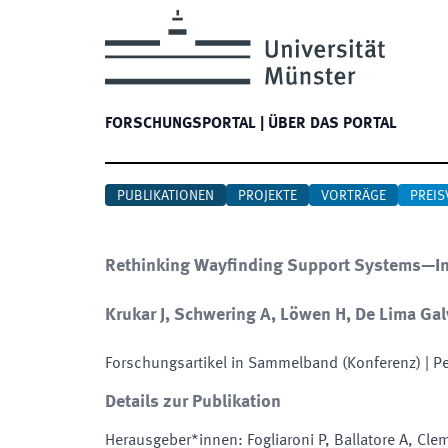
FORSCHUNGSPORTAL
|
ÜBER DAS PORTAL
PUBLIKATIONEN
PROJEKTE
VORTRÄGE
PREIS
Rethinking Wayfinding Support Systems—In
Krukar J, Schwering A, Löwen H, De Lima Gal
Forschungsartikel in Sammelband (Konferenz)
| P
Details zur Publikation
Herausgeber*innen
:
Fogliaroni P, Ballatore A, Cle