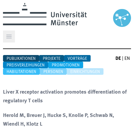
Hauptmenü öffnen
DE
|
EN
PUBLIKATIONEN
PROJEKTE
VORTRÄGE
PREISVERLEIHUNGEN
PROMOTIONEN
HABILITATIONEN
PERSONEN
EINRICHTUNGEN
Liver X receptor activation promotes differentiation of
regulatory T cells
Herold M, Breuer J, Hucke S, Knolle P, Schwab N,
Wiendl H, Klotz L