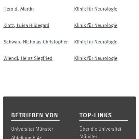
Herold
,
Martin
Klinik für Neurologie
Klotz
,
Luisa Hildegard
Klinik für Neurologie
Schwab
,
Nicholas Christopher
Klinik für Neurologie
Wiendl
,
Heinz Siegfried
Klinik für Neurologie
Footer
BETRIEBEN VON
TOP-LINKS
Universität Münster
Über die Universität
Münster
Abteilung 6.4: