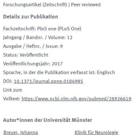
Forschungsartikel (Zeitschrift)
| Peer reviewed
Details zur Publikation
Fachzeitschrift
:
PloS one (PLoS One)
Jahrgang / Bandnr. / Volume
:
12
Ausgabe / Heftnr. / Issue
:
9
Status
:
Veröffentlicht
Veröffentlichungsjahr
:
2017
Sprache, in der die Publikation verfasst ist
:
Englisch
DOI
:
10.1371/journal.pone.0184985
Link zum
Volltext
:
https://www.ncbi.nlm.nih.gov/pubmed/28926619
Autor*innen der Universität Münster
Breuer
,
Johanna
Klinik für Neurologie