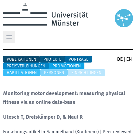
Hauptmenü öffnen
DE
|
EN
PUBLIKATIONEN
PROJEKTE
VORTRÄGE
PREISVERLEIHUNGEN
PROMOTIONEN
HABILITATIONEN
PERSONEN
EINRICHTUNGEN
Monitoring motor development: measuring physical
fitness via an online data-base
Utesch T, Dreiskämper D, & Naul R
Forschungsartikel in Sammelband (Konferenz)
| Peer reviewed