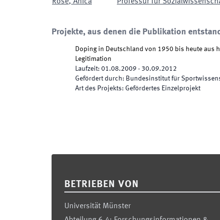
Rose
,
Anica
Professur für Sozialwissenscha
Projekte, aus denen die Publikation entstan
Doping in Deutschland von 1950 bis heute aus hi
Legitimation
Laufzeit
:
01.08.2009
-
30.09.2012
Gefördert durch
:
Bundesinstitut für Sportwissen
Art des Projekts
:
Gefördertes Einzelprojekt
Footer
BETRIEBEN VON
Universität Münster