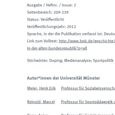
Ausgabe / Heftnr. / Issue
:
2
Seitenbereich
:
209-239
Status
:
Veröffentlicht
Veröffentlichungsjahr
:
2012
Sprache, in der die Publikation verfasst ist
:
Deuts
Link zum Volltext
:
http://www.bpb.de/geschichte
in-der-alten-bundesrepublik?p=all
Stichwörter
:
Doping; Medienanalyse; Sportpolitik
Autor*innen der Universität Münster
Meier
,
Henk Erik
Professur für Sozialwissenscha
Reinold
,
Marcel
Professur für Sportpädagogik 