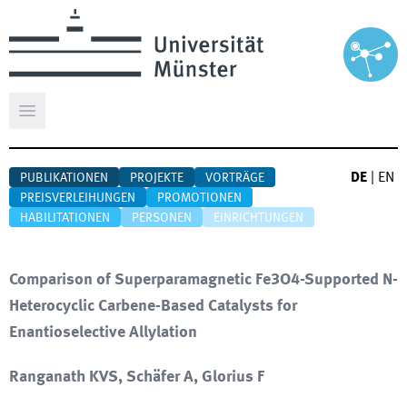
Hauptmenü öffnen
DE
|
EN
PUBLIKATIONEN
PROJEKTE
VORTRÄGE
PREISVERLEIHUNGEN
PROMOTIONEN
HABILITATIONEN
PERSONEN
EINRICHTUNGEN
Comparison of Superparamagnetic Fe3O4-Supported N-
Heterocyclic Carbene-Based Catalysts for
Enantioselective Allylation
Ranganath KVS, Schäfer A, Glorius F