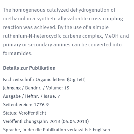
The homogeneous catalyzed dehydrogenation of
methanol in a synthetically valuable cross-coupling
reaction was achieved. By the use of a simple
ruthenium-N-heterocyclic carbene complex, MeOH and
primary or secondary amines can be converted into
formamides.
Details zur Publikation
Fachzeitschrift
:
Organic letters (Org Lett)
Jahrgang / Bandnr. / Volume
:
15
Ausgabe / Heftnr. / Issue
:
7
Seitenbereich
:
1776-9
Status
:
Veröffentlicht
Veröffentlichungsjahr
:
2013 (05.04.2013)
Sprache, in der die Publikation verfasst ist
:
Englisch