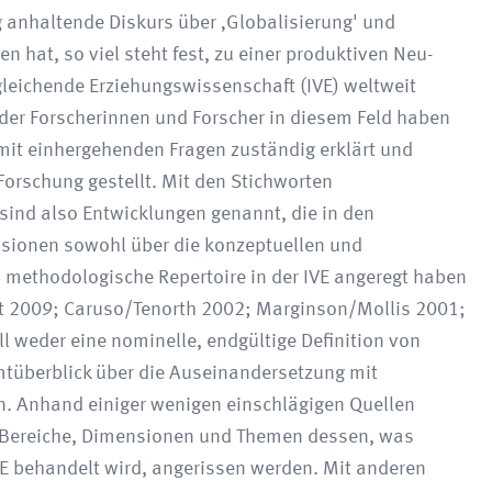
g anhaltende Diskurs über ‚Globalisierung' und
n hat, so viel steht fest, zu einer produktiven Neu-
gleichende Erziehungswissenschaft (IVE) weltweit
 der Forscherinnen und Forscher in diesem Feld haben
 damit einhergehenden Fragen zuständig erklärt und
Forschung gestellt. Mit den Stichworten
 sind also Entwicklungen genannt, die in den
ssionen sowohl über die konzeptuellen und
 methodologische Repertoire in der IVE angeregt haben
ett 2009; Caruso/Tenorth 2002; Marginson/Mollis 2001;
ll weder eine nominelle, endgültige Definition von
mtüberblick über die Auseinandersetzung mit
en. Anhand einiger wenigen einschlägigen Quellen
en Bereiche, Dimensionen und Themen dessen, was
IVE behandelt wird, angerissen werden. Mit anderen