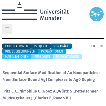
Hauptmenü öffnen
DE
|
EN
PUBLIKATIONEN
PROJEKTE
VORTRÄGE
PREISVERLEIHUNGEN
PROMOTIONEN
HABILITATIONEN
PERSONEN
EINRICHTUNGEN
Sequential Surface Modification of Au Nanoparticles:
From Surface-Bound AgI Complexes to Ag0 Doping
Fritz E.C.,Nimphius C.,Goez A.,Würtz S,,Peterlechner
M.,Neugebauer J.,Glorius F.,Ravoo B.J.