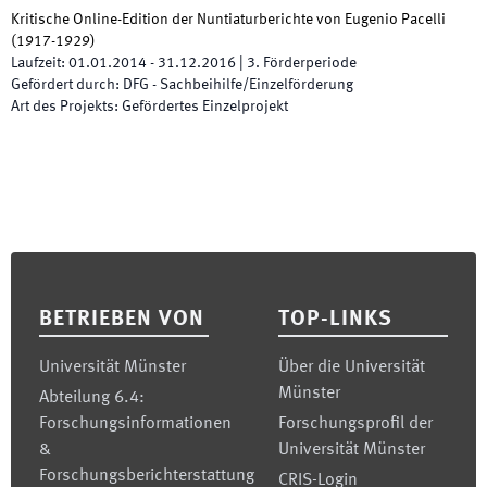
Kritische Online-Edition der Nuntiaturberichte von Eugenio Pacelli
(1917-1929)
Laufzeit
:
01.01.2014
-
31.12.2016
|
3.
Förderperiode
Gefördert durch
:
DFG - Sachbeihilfe/Einzelförderung
Art des Projekts
:
Gefördertes Einzelprojekt
Footer
BETRIEBEN VON
TOP-LINKS
Universität Münster
Über die Universität
Münster
Abteilung 6.4:
Forschungsinformationen
Forschungsprofil der
&
Universität Münster
Forschungsberichterstattung
CRIS-Login