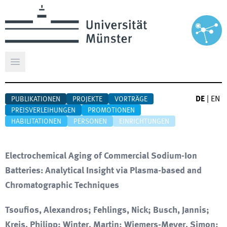
Hauptmenü öffnen
DE
|
EN
PUBLIKATIONEN
PROJEKTE
VORTRÄGE
PREISVERLEIHUNGEN
PROMOTIONEN
HABILITATIONEN
PERSONEN
EINRICHTUNGEN
Electrochemical Aging of Commercial Sodium-Ion
Batteries: Analytical Insight via Plasma-based and
Chromatographic Techniques
Tsoufios, Alexandros; Fehlings, Nick; Busch, Jannis;
Kreis, Philipp; Winter, Martin; Wiemers-Meyer, Simon;