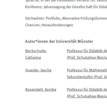
Sprache, in der die Publikation verfasst ist
:
Deuts
Konferenz
:
Jahrestagung der Gesellschaft für Did
Stichwörter
:
Portfolio; Alternative Prüfungsforme
Chancen; Herausforderungen
Autor*innen der Universität Münster
Beckschulte
,
Professur für Didaktik 
Catharina
(Prof. Schukajlow-Wasju
Quarder
,
Jascha
Professur für Mathemat
Sekundarstufen (Prof. Gr
Rosendahl
,
Annika
Professur für Didaktik 
(Prof. Schukajlow-Wasju