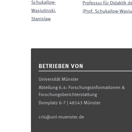
Schukajlow-
Professur für Didaktik 
Wasjutinski
,
(Prof. Schukajlow-Wasju
Stanislaw
Footer
BETRIEBEN VON
Universität Münster
Abteilung 6.4: Forschungsinformationen &
Forschungsberichterstattung
Domplatz 6-7 | 48143 Münster
cris@uni-muenster.de