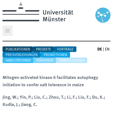
Hauptmenü öffnen
DE
|
EN
PUBLIKATIONEN
PROJEKTE
VORTRÄGE
PREISVERLEIHUNGEN
PROMOTIONEN
HABILITATIONEN
PERSONEN
EINRICHTUNGEN
Mitogen-activated kinase 6 facilitates autophagy
initiation to confer salt tolerance in maize
Jing, W.; Yin, P.; Liu, C.; Zhou, T.; Li, F.; Liu, F.; Du, K.;
Kudla, J.; Jiang, C.