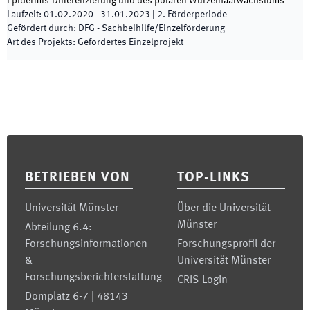
Epidermis-Differenzierung und des polaren Wurzelhaarwachstums
Laufzeit
:
01.02.2020
-
31.01.2023
|
2.
Förderperiode
Gefördert durch
:
DFG - Sachbeihilfe/Einzelförderung
Art des Projekts
:
Gefördertes Einzelprojekt
Footer
BETRIEBEN VON
TOP-LINKS
Universität Münster
Über die Universität
Münster
Abteilung 6.4:
Forschungsinformationen
Forschungsprofil der
&
Universität Münster
Forschungsberichterstattung
CRIS-Login
Domplatz 6-7 | 48143