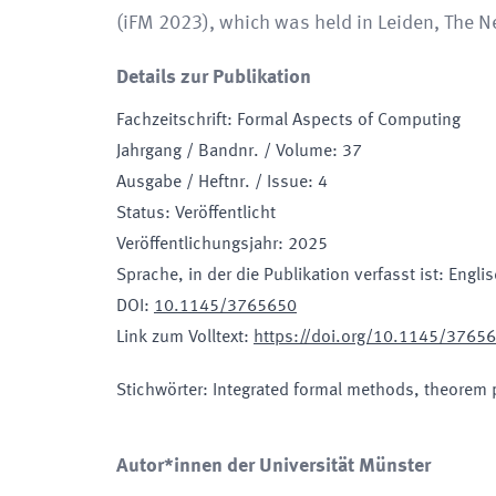
(iFM 2023), which was held in Leiden, The 
Details zur Publikation
Fachzeitschrift
:
Formal Aspects of Computing
Jahrgang / Bandnr. / Volume
:
37
Ausgabe / Heftnr. / Issue
:
4
Status
:
Veröffentlicht
Veröffentlichungsjahr
:
2025
Sprache, in der die Publikation verfasst ist
:
Engli
DOI
:
10.1145/3765650
Link zum Volltext
:
https://doi.org/10.1145/3765
Stichwörter
:
Integrated formal methods, theorem p
Autor*innen der Universität Münster