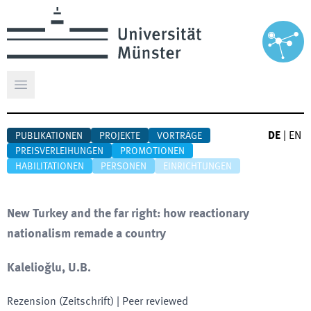
Hauptmenü öffnen
DE
|
EN
PUBLIKATIONEN
PROJEKTE
VORTRÄGE
PREISVERLEIHUNGEN
PROMOTIONEN
HABILITATIONEN
PERSONEN
EINRICHTUNGEN
New Turkey and the far right: how reactionary
nationalism remade a country
Kalelioğlu, U.B.
Rezension (Zeitschrift)
| Peer reviewed