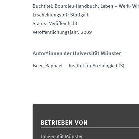
Buchtitel
:
Bourdieu-Handbuch. Leben – Werk- Wi
Erscheinungsort
:
Stuttgart
Status
:
Veröffentlicht
Veröffentlichungsjahr
:
2009
Autor*innen der Universität Münster
Beer
,
Raphael
Institut für Soziologie
(
IfS
)
Footer
BETRIEBEN VON
Universität Münster