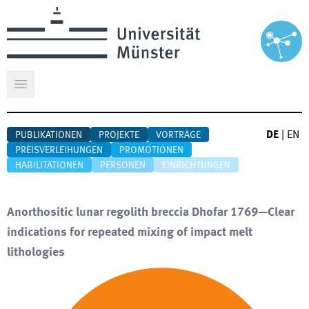
Hauptmenü öffnen
DE
|
EN
PUBLIKATIONEN
PROJEKTE
VORTRÄGE
PREISVERLEIHUNGEN
PROMOTIONEN
HABILITATIONEN
PERSONEN
EINRICHTUNGEN
Anorthositic lunar regolith breccia Dhofar 1769—Clear
indications for repeated mixing of impact melt
lithologies