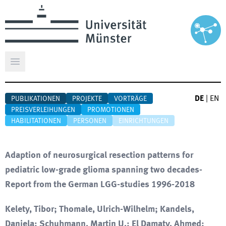
Hauptmenü öffnen
DE
|
EN
PUBLIKATIONEN
PROJEKTE
VORTRÄGE
PREISVERLEIHUNGEN
PROMOTIONEN
HABILITATIONEN
PERSONEN
EINRICHTUNGEN
Adaption of neurosurgical resection patterns for
pediatric low-grade glioma spanning two decades-
Report from the German LGG-studies 1996-2018
Kelety, Tibor; Thomale, Ulrich-Wilhelm; Kandels,
Daniela; Schuhmann, Martin U.; El Damaty, Ahmed;