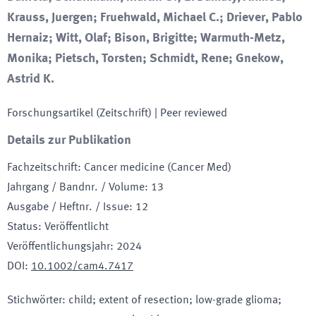
Krauss, Juergen; Fruehwald, Michael C.; Driever, Pablo
Hernaiz; Witt, Olaf; Bison, Brigitte; Warmuth-Metz,
Monika; Pietsch, Torsten; Schmidt, Rene; Gnekow,
Astrid K.
Forschungsartikel (Zeitschrift)
| Peer reviewed
Details zur Publikation
Fachzeitschrift
:
Cancer medicine (Cancer Med)
Jahrgang / Bandnr. / Volume
:
13
Ausgabe / Heftnr. / Issue
:
12
Status
:
Veröffentlicht
Veröffentlichungsjahr
:
2024
DOI
:
10.1002/cam4.7417
Stichwörter
:
child; extent of resection; low-grade glioma;