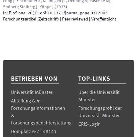
Iking J, Fischhuber K, Katthagen JC, Oenning S, Raschke MJ,
Stolberg-Stolberg J, Köppe J
(
2025
)
In:
PloS one
,
20
(
2
)
.
doi:
10.1371/journal.pone.0317005
Forschungsartikel (Zeitschrift)
| Peer reviewed
|
Veröffentlicht
Footer
BETRIEBEN VON
TOP-LINKS
Universität Münster
Über die Universität
Münster
Abteilung 6.4:
Forschungsinformationen
Forschungsprofil der
&
Universität Münster
Forschungsberichterstattung
CRIS-Login
Domplatz 6-7 | 48143