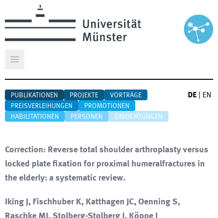
Hauptmenü öffnen
DE
|
EN
PUBLIKATIONEN
PROJEKTE
VORTRÄGE
PREISVERLEIHUNGEN
PROMOTIONEN
HABILITATIONEN
PERSONEN
EINRICHTUNGEN
Correction: Reverse total shoulder arthroplasty versus
locked plate fixation for proximal humeralfractures in
the elderly: a systematic review.
Iking J, Fischhuber K, Katthagen JC, Oenning S,
Raschke MJ, Stolberg-Stolberg J, Köppe J