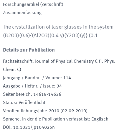
Forschungsartikel (Zeitschrift)
Zusammenfassung
The crystallization of laser glasses in the system
(B2O3)(0.6){(Al2O3)(0.4-y)(Y2O3)(y)} (0.1
Details zur Publikation
Fachzeitschrift
:
Journal of Physical Chemistry C (J. Phys.
Chem. C)
Jahrgang / Bandnr. / Volume
:
114
Ausgabe / Heftnr. / Issue
:
34
Seitenbereich
:
14618-14626
Status
:
Veröffentlicht
Veröffentlichungsjahr
:
2010 (02.09.2010)
Sprache, in der die Publikation verfasst ist
:
Englisch
DOI
:
10.1021/jp104025n