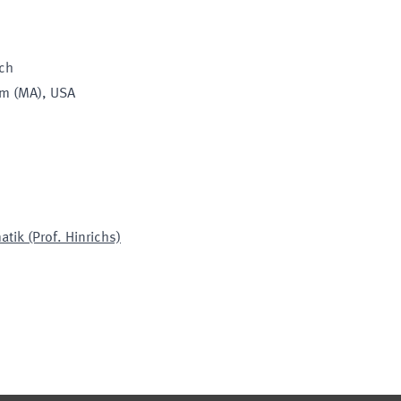
sch
am (MA), USA
atik (Prof. Hinrichs)