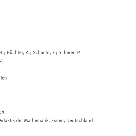
 B.; Büchter, A.; Schacht, F.; Scherer, P.
24
dien
ch
Didaktik der Mathematik
, Essen
, Deutschland