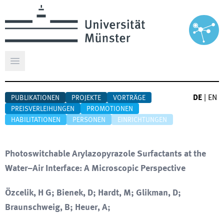
Hauptmenü öffnen
DE
|
EN
PUBLIKATIONEN
PROJEKTE
VORTRÄGE
PREISVERLEIHUNGEN
PROMOTIONEN
HABILITATIONEN
PERSONEN
EINRICHTUNGEN
Photoswitchable Arylazopyrazole Surfactants at the
Water–Air Interface: A Microscopic Perspective
Özcelik, H G; Bienek, D; Hardt, M; Glikman, D;
Braunschweig, B; Heuer, A;