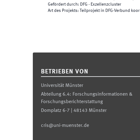
Gefördert durch
:
DFG - Exzellenzcluster
Art des Projekts
:
Teilprojekt in DFG-Verbund koor
Footer
BETRIEBEN VON
Universität Münster
Abteilung 6.4: Forschungsinformationen &
Forschungsberichterstattung
Domplatz 6-7 | 48143 Münster
cris@uni-muenster.de