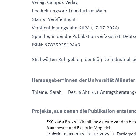
Verlag
:
Campus Verlag
Erscheinungsort
:
Frankfurt am Main
Status
:
Veröffentlicht
Veröffentlichungsjahr
:
2024 (17.07.2024)
Sprache, in der die Publikation verfasst ist
:
Deuts
ISBN
:
9783593519449
Stichwörter
:
Ruhrgebiet; Identität; De-Industriali
Herausgeber*innen der Universität Münster
Thieme
,
Sarah
Dez. 6 Abt. 6.1 Antragsberatung
Projekte, aus denen die Publikation entstan
EXC 2060 B3-25 - Kirchliche Akteure vor den H
Manchester und Essen im Vergleich
Laufzeit
:
01.01.2019
-
31.12.2025
|
1.
Förderper