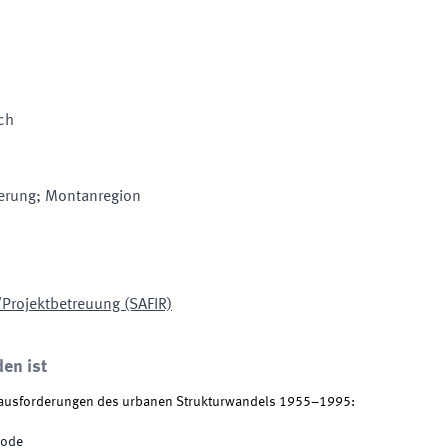
ch
sierung; Montanregion
/Projektbetreuung (SAFIR)
den ist
erausforderungen des urbanen Strukturwandels 1955–1995:
iode