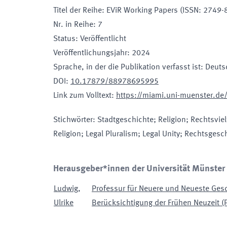
Titel der Reihe
:
EViR Working Papers (ISSN: 2749-
Nr. in Reihe
:
7
Status
:
Veröffentlicht
Veröffentlichungsjahr
:
2024
Sprache, in der die Publikation verfasst ist
:
Deuts
DOI
:
10.17879/88978695995
Link zum Volltext
:
https://miami.uni-muenster.d
Stichwörter
:
Stadtgeschichte; Religion; Rechtsvie
Religion; Legal Pluralism; Legal Unity; Rechtsgesc
Herausgeber*innen der Universität Münster
Ludwig
,
Professur für Neuere und Neueste Ges
Ulrike
Berücksichtigung der Frühen Neuzeit (P