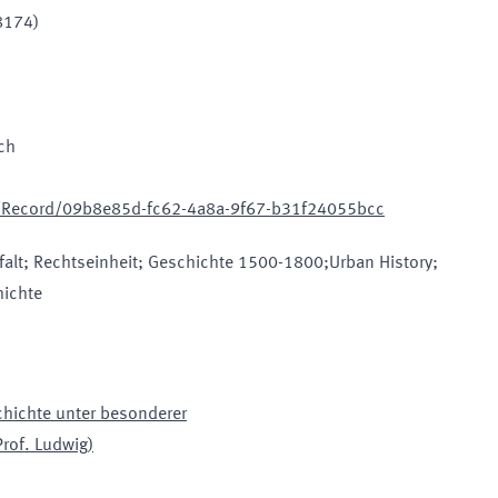
8174)
ch
e/Record/09b8e85d-fc62-4a8a-9f67-b31f24055bcc
lfalt; Rechtseinheit; Geschichte 1500-1800;Urban History;
hichte
chichte unter besonderer
rof. Ludwig)