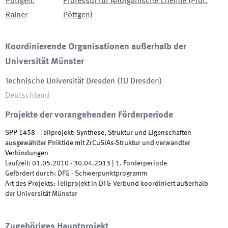
Pöttgen
,
Professur für Anorganische Chemie (Prof.
Rainer
Pöttgen)
Koordinierende Organisationen außerhalb der
Universität Münster
Technische Universität Dresden
(
TU Dresden
)
Deutschland
Projekte der vorangehenden Förderperiode
SPP 1458 - Teilprojekt: Synthese, Struktur und Eigenschaften
ausgewählter Pniktide mit ZrCuSiAs-Struktur und verwandter
Verbindungen
Laufzeit
:
01.05.2010
-
30.04.2013
|
1.
Förderperiode
Gefördert durch
:
DFG - Schwerpunktprogramm
Art des Projekts
:
Teilprojekt in DFG-Verbund koordiniert außerhalb
der Universität Münster
Zugehöriges Hauptprojekt