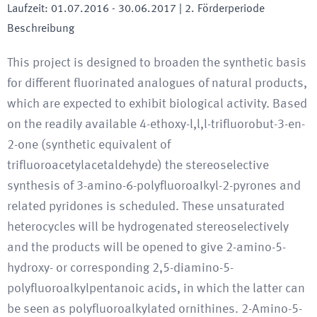
Laufzeit
:
01.07.2016
-
30.06.2017
| 2. Förderperiode
Beschreibung
This project is designed to broaden the synthetic basis
for different fluorinated analogues of natural products,
which are expected to exhibit biological activity. Based
on the readily available 4-ethoxy-l,l,l-trifluorobut-3-en-
2-one (synthetic equivalent of
trifluoroacetylacetaldehyde) the stereoselective
synthesis of 3-amino-6-polyfluoroaIkyl-2-pyrones and
related pyridones is scheduled. These unsaturated
heterocycles will be hydrogenated stereoselectively
and the products will be opened to give 2-amino-5-
hydroxy- or corresponding 2,5-diamino-5-
polyfluoroalkylpentanoic acids, in which the latter can
be seen as polyfluoroalkylated ornithines. 2-Amino-5-