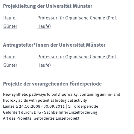
Projektleitung der Universität Münster
Haufe
,
Professur für Organische Chemie (Prof.
Günter
Haufe)
Antragsteller*innen der Universität Münster
Haufe
,
Professur für Organische Chemie (Prof.
Günter
Haufe)
Projekte der vorangehenden Förderperiode
New synthetic pathways to polyfluoroalkyl containing amino- and
hydroxy acids with potential biological activity
Laufzeit
:
24.10.2008
-
30.09.2011
|
1.
Förderperiode
Gefördert durch
:
DFG - Sachbeihilfe/Einzelförderung
Art des Projekts
:
Gefördertes Einzelprojekt