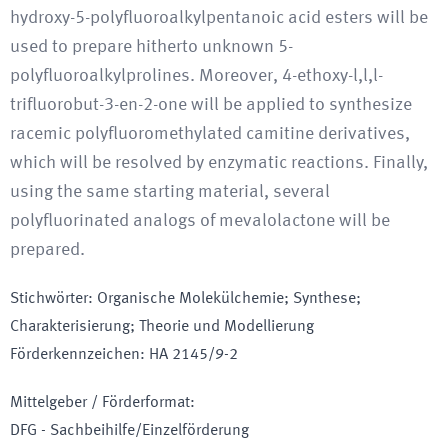
hydroxy-5-polyfluoroalkylpentanoic acid esters will be
used to prepare hitherto unknown 5-
polyfluoroalkylprolines. Moreover, 4-ethoxy-l,l,l-
trifluorobut-3-en-2-one will be applied to synthesize
racemic polyfluoromethylated camitine derivatives,
which will be resolved by enzymatic reactions. Finally,
using the same starting material, several
polyfluorinated analogs of mevalolactone will be
prepared.
Stichwörter
:
Organische Molekülchemie; Synthese;
Charakterisierung; Theorie und Modellierung
Förderkennzeichen
:
HA 2145/9-2
Mittelgeber / Förderformat
:
DFG - Sachbeihilfe/Einzelförderung