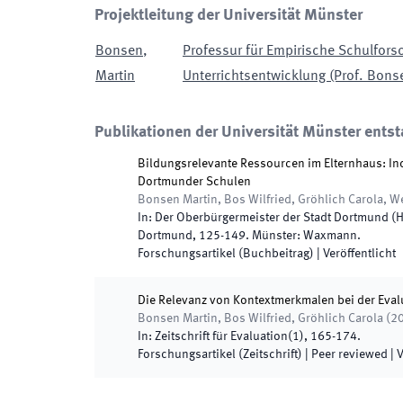
Projektleitung der Universität Münster
Bonsen
,
Professur für Empirische Schulfor
Martin
Unterrichtsentwicklung (Prof. Bons
Publikationen der Universität Münster entst
Bildungsrelevante Ressourcen im Elternhaus: In
Dortmunder Schulen
Bonsen Martin, Bos Wilfried, Gröhlich Carola, W
In:
Der Oberbürgermeister der Stadt Dortmund
(
H
Dortmund
,
125
-
149
.
Münster
:
Waxmann
.
Forschungsartikel (Buchbeitrag)
|
Veröffentlicht
Die Relevanz von Kontextmerkmalen bei der Evalu
Bonsen Martin, Bos Wilfried, Gröhlich Carola
(
2
In:
Zeitschrift für Evaluation
(
1
)
,
165
-
174
.
Forschungsartikel (Zeitschrift)
| Peer reviewed
|
V