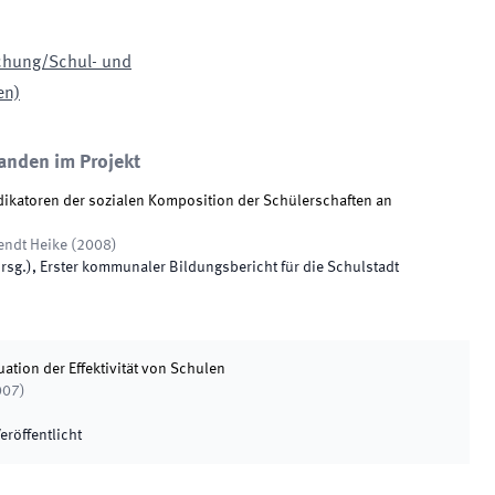
schung/Schul- und
en)
anden im Projekt
dikatoren der sozialen Komposition der Schülerschaften an
endt Heike
(
2008
)
rsg.
),
Erster kommunaler Bildungsbericht für die Schulstadt
ation der Effektivität von Schulen
007
)
eröffentlicht