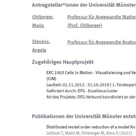
Antragsteller*innen der Universität Münster
Ohlberger
,
Professur für Angewandte Mathe
Mario
(Prof. Ohlberger)
Stevens
,
Professur für Angewandte Analysi
Angela
Zugehöriges Hauptprojekt
EXC 1003 Cells in Motion - Visualisierung und V
(
CIM
)
Laufzeit
:
01.11.2012
-
31.10.2019
|
1.
Förderper
Gefördert durch
:
DFG - Exzellenzcluster
Art des Projekts
:
DFG-Verbund koordiniert an der
Publikationen der Universität Münster entst
Distributed model order reduction of a model fo
Leibner T, Matis M, Ohlberger M, Rave S
(
2021
)