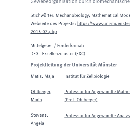
Gewebeorganisation durch biomechanische K
Stichwörter
:
Mechanobiology; Mathematical Model
Webseite des Projekts
:
https://www.uni-muenster.
2015-07.php
Mittelgeber / Förderformat
:
DFG - Exzellenzcluster
(EXC)
Projektleitung der Universität Münster
Matis
,
Maja
Institut für Zellbiologie
Ohlberger
,
Professur für Angewandte Mathe
Mario
(Prof. Ohlberger)
Stevens
,
Professur für Angewandte Analysi
Angela