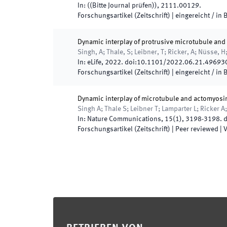
In:
(
(Bitte Journal prüfen)
)
,
2111.00129
.
Forschungsartikel (Zeitschrift)
|
eingereicht / in
Dynamic interplay of protrusive microtubule and 
Singh, A; Thale, S; Leibner, T; Ricker, A; Nüsse, H
In:
eLife
,
2022
.
doi:
10.1101/2022.06.21.49693
Forschungsartikel (Zeitschrift)
|
eingereicht / in
Dynamic interplay of microtubule and actomyosin
Singh A; Thale S; Leibner T; Lamparter L; Ricker A
In:
Nature Communications
,
15
(
1
)
,
3198
-
3198
.
d
Forschungsartikel (Zeitschrift)
| Peer reviewed
|
V
Footer