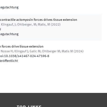
 Begutachtung
contractile actomyosin forces drives tissue extension
; Klingauf, J; Ohlberger, M; Matis, M
(
2022
)
0
 Begutachtung
 forces drive tissue extension
; Nüsse H; Klingauf J; Galic M; Ohlberger M; Matis M
(
2024
)
oi:
10.1038/s41467-024-47596-8
eröffentlicht