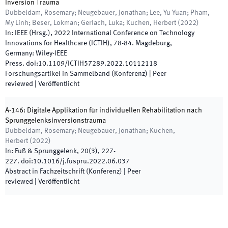
Inversion Trauma
Dubbeldam, Rosemary; Neugebauer, Jonathan; Lee, Yu Yuan; Pham,
My Linh; Beser, Lokman; Gerlach, Luka; Kuchen, Herbert
(
2022
)
In:
IEEE
(
Hrsg.
),
2022 International Conference on Technology
Innovations for Healthcare (ICTIH)
,
78
-
84
.
Magdeburg,
Germany
:
Wiley-IEEE
Press
.
doi:
10.1109/ICTIH57289.2022.10112118
Forschungsartikel in Sammelband (Konferenz)
| Peer
reviewed
|
Veröffentlicht
A-146: Digitale Applikation für individuellen Rehabilitation nach
Sprunggelenksinversionstrauma
Dubbeldam, Rosemary; Neugebauer, Jonathan; Kuchen,
Herbert
(
2022
)
In:
Fuß & Sprunggelenk
,
20
(
3
)
,
227
-
227
.
doi:
10.1016/j.fuspru.2022.06.037
Abstract in Fachzeitschrift (Konferenz)
| Peer
reviewed
|
Veröffentlicht