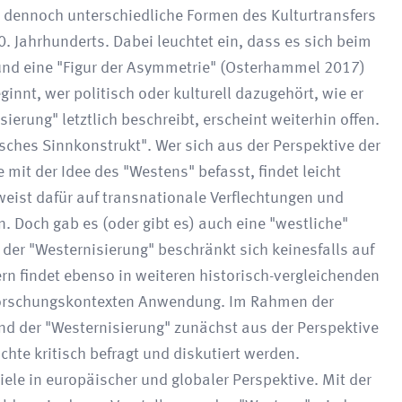
 dennoch unterschiedliche Formen des Kulturtransfers
. Jahrhunderts. Dabei leuchtet ein, dass es sich beim
und eine "Figur der Asymmetrie" (Osterhammel 2017)
nnt, wer politisch oder kulturell dazugehört, wie er
ierung" letztlich beschreibt, erscheint weiterhin offen.
tisches Sinnkonstrukt". Wer sich aus der Perspektive der
it der Idee des "Westens" befasst, findet leicht
weist dafür auf transnationale Verflechtungen und
. Doch gab es (oder gibt es) auch eine "westliche"
 der "Westernisierung" beschränkt sich keinesfalls auf
n findet ebenso in weiteren historisch-vergleichenden
 Forschungskontexten Anwendung. Im Rahmen der
nd der "Westernisierung" zunächst aus der Perspektive
te kritisch befragt und diskutiert werden.
piele in europäischer und globaler Perspektive. Mit der