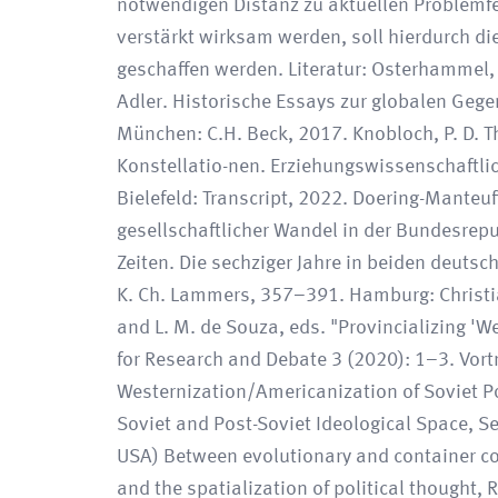
notwendigen Distanz zu aktuellen Problemfe
verstärkt wirksam werden, soll hierdurch d
geschaffen werden. Literatur: Osterhammel, J
Adler. Historische Essays zur globalen Geg
München: C.H. Beck, 2017. Knobloch, P. D. Th
Konstellatio-nen. Erziehungswissenschaftl
Bielefeld: Transcript, 2022. Doering-Manteuff
gesellschaftlicher Wandel in der Bundesrepu
Zeiten. Die sechziger Jahre in beiden deutsch
K. Ch. Lammers, 357–391. Hamburg: Christia
and L. M. de Souza, eds. "Provincializing 'We
for Research and Debate 3 (2020): 1–3. Vort
Westernization/Americanization of Soviet P
Soviet and Post-Soviet Ideological Space, Ser
USA) Between evolutionary and container co
and the spatialization of political thought, 