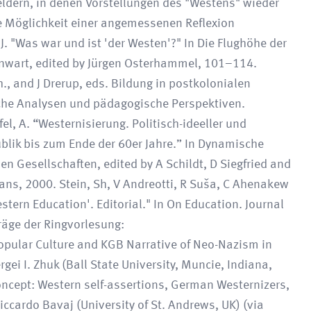
ldern, in denen Vorstellungen des "Westens" wieder
ie Möglichkeit einer angemessenen Reflexion
. "Was war und ist 'der Westen'?" In Die Flughöhe der
enwart, edited by Jürgen Osterhammel, 101–114.
., and J Drerup, eds. Bildung in postkolonialen
iche Analysen und pädagogische Perspektiven.
el, A. “Westernisierung. Politisch-ideeller und
blik bis zum Ende der 60er Jahre.” In Dynamische
en Gesellschaften, edited by A Schildt, D Siegfried and
ns, 2000. Stein, Sh, V Andreotti, R Suša, C Ahenakew
stern Education'. Editorial." In On Education. Journal
räge der Ringvorlesung:
opular Culture and KGB Narrative of Neo-Nazism in
gei I. Zhuk (Ball State University, Muncie, Indiana,
ncept: Western self-assertions, German Westernizers,
Riccardo Bavaj (University of St. Andrews, UK) (via