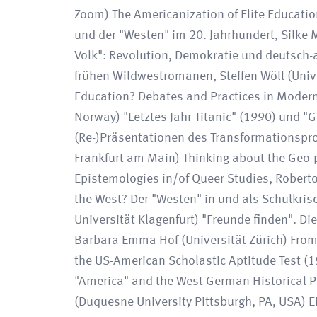
Zoom) The Americanization of Elite Education
und der "Westen" im 20. Jahrhundert, Silke 
Volk": Revolution, Demokratie und deutsch-a
frühen Wildwestromanen, Steffen Wöll (Univ
Education? Debates and Practices in Modern
Norway) "Letztes Jahr Titanic" (1990) und "
(Re-)Präsentationen des Transformationspro
Frankfurt am Main) Thinking about the Geo-
Epistemologies in/of Queer Studies, Roberto
the West? Der "Westen" in und als Schulkri
Universität Klagenfurt) "Freunde finden". 
Barbara Emma Hof (Universität Zürich) From 
the US-American Scholastic Aptitude Test (1
"America" and the West German Historical Pr
(Duquesne University Pittsburgh, PA, USA) Ei