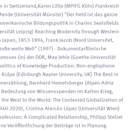
 in Switzerland,Karen Lillie (MPIFG Köln) Frankreich
Mende (Universität Münster) "Der Held ist das ganze
merikanische Bildungspolitik in Charles Sealsfields
ersität Leipzig) Reaching Modernity through Western
 Japan, 1853-1894, Frank Jacob (Nord Universitet,
Große weite Welt" (1997) - Dokumentarfilmische
zesses (in) der DDR, May Jehle (Goethe-Universität
politics of Knowledge Production: Non-anglophone
 Kulpa (Edinburgh Napier University, UK) The Best in
senerzählung, Bernhard Hemetsberger (Alpen-Adria
Die Bedeutung von Wissensspenden im Kalten Krieg,
the West to the World: The Contested Globalization of
940-2020), Cristina Alarcón López (Universität Wien)
ofession: A Complicated Relationship, Philipp Stelzel
ne Veröffentlichung der Beiträge ist in Planung.