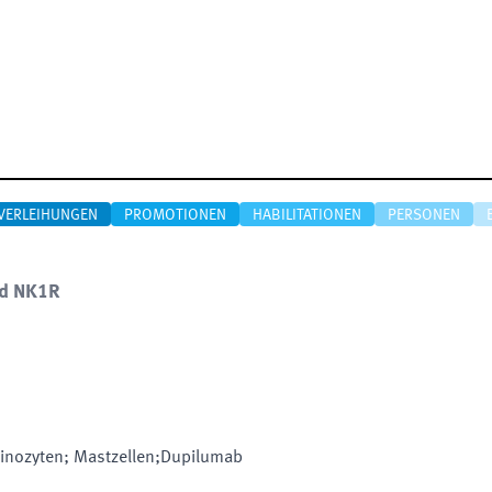
VERLEIHUNGEN
PROMOTIONEN
HABILITATIONEN
PERSONEN
nd NK1R
tinozyten; Mastzellen;Dupilumab