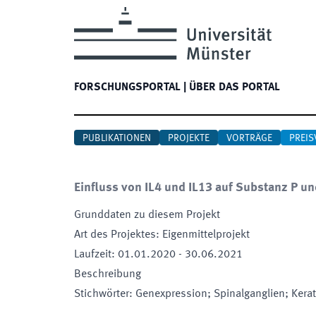
FORSCHUNGSPORTAL
|
ÜBER DAS PORTAL
PUBLIKATIONEN
PROJEKTE
VORTRÄGE
PREIS
Einfluss von IL4 und IL13 auf Substanz P u
Grunddaten zu diesem Projekt
Art des Projektes
:
Eigenmittelprojekt
Laufzeit
:
01.01.2020
-
30.06.2021
Beschreibung
Stichwörter
:
Genexpression; Spinalganglien; Kera