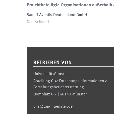
Projektbeteiligte Organisationen außerhalb 
Sanofi-Aventis Deutschland GmbH
Deutschland
Footer
BETRIEBEN VON
Universität Münster
Abteilung 6.4: Forschungsinformationen &
Forschungsberichterstattung
Domplatz 6-7 | 48143 Münster
cris@uni-muenster.de