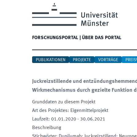
FORSCHUNGSPORTAL
|
ÜBER DAS PORTAL
PUBLIKATIONEN
PROJEKTE
VORTRÄGE
PREIS
Juckreizstillende und entzündungshemmend
Wirkmechanismus durch gezielte Funktion 
Grunddaten zu diesem Projekt
Art des Projektes
:
Eigenmittelprojekt
Laufzeit
:
01.01.2020
-
30.06.2021
Beschreibung
Stichwörter
:
Dupilumab; Juckreizstillend; Neurop