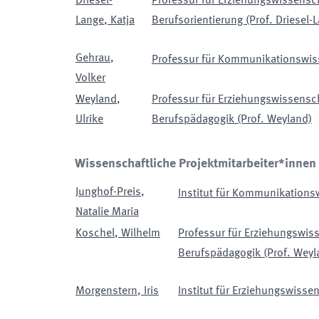
Driesel-
Professur für Erziehungswissens
Lange
,
Katja
Berufsorientierung (Prof. Driesel-
Gehrau
,
Professur für Kommunikationswiss
Volker
Weyland
,
Professur für Erziehungswissens
Ulrike
Berufspädagogik (Prof. Weyland)
Wissenschaftliche Projektmitarbeiter*innen
Junghof-Preis
,
Institut für Kommunikations
Natalie Maria
Koschel
,
Wilhelm
Professur für Erziehungswi
Berufspädagogik (Prof. Weyl
Morgenstern
,
Iris
Institut für Erziehungswisse