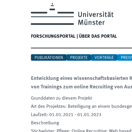
FORSCHUNGSPORTAL
|
ÜBER DAS PORTAL
PUBLIKATIONEN
PROJEKTE
VORTRÄGE
PREIS
Entwicklung eines wissenschaftsbasierten 
von Trainings zum online Recruiting von Au
Grunddaten zu diesem Projekt
Art des Projektes
:
Beteiligung an einem bundesge
Laufzeit
:
01.01.2021
-
01.01.2023
Beschreibung
Stichwörter
:
Pflege; Online Recruiting; Web based