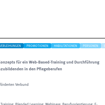
VERLEIHUNGEN
PROMOTIONEN
HABILITATIONEN
PERSONEN
Konzepts für ein Web-Based-Training und Durchführung
szubildenden in den Pflegeberufen
förderten Verbund
 Training; Blended Learning; Webinare; Berufsorientierung; E-