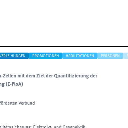
VERLEIHUNGEN
PROMOTIONEN
HABILITATIONEN
PERSONEN
-Zellen mit dem Ziel der Quantifizierung der
ng
(
E-FloA
)
förderten Verbund
tätssicherung; Elektrolyt- und Gasanalytik