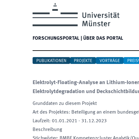
FORSCHUNGSPORTAL
|
ÜBER DAS PORTAL
PUBLIKATIONEN
PROJEKTE
VORTRÄGE
PREIS
Elektrolyt-Floating-Analyse an Lithium-Ionen
Elektrolytdegradation und Deckschichtbildu
Grunddaten zu diesem Projekt
Art des Projektes
:
Beteiligung an einem bundesge
Laufzeit
:
01.01.2021
-
31.12.2023
Beschreibung
Stichwörter
:
BMBF Kompetenzcluster Analytik/Quali