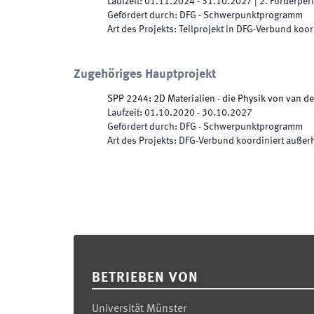
Laufzeit
:
01.11.2024
-
31.10.2027
|
2.
Förderper
Gefördert durch
:
DFG - Schwerpunktprogramm
Art des Projekts
:
Teilprojekt in DFG-Verbund koor
Zugehöriges Hauptprojekt
SPP 2244: 2D Materialien - die Physik von van de
Laufzeit
:
01.10.2020
-
30.10.2027
Gefördert durch
:
DFG - Schwerpunktprogramm
Art des Projekts
:
DFG-Verbund koordiniert außerh
Footer
BETRIEBEN VON
Universität Münster