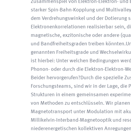
Zusammenspiel von Elektron-Elektron- und
starker Spin-Bahn-Kopplung und Multivalley
dem Verdrehungswinkel und der Dotierung so
Elektronenkorrelationen realisierbar sein, d
magnetische, exzitonische oder andere (qua
und Bandfreiheitsgraden treiben könnten.Un
genannten Freiheitsgrade und Wechselwirkun
ist hierbei: Unter welchen Bedingungen werd
Phonon- oder durch die Elektron-Elektron-W
Beider hervorgerufen?Durch die spezielle 
Forschungsteams, sind wir in der Lage, die
Strukturen in einem gemeinsamen experiment
von Methoden zu entschlüsseln. Wir planen 
Magnetotransport unter Modulation mit aku
Millikelvin-Interband-Magnetooptik und res
niederenergetischen kollektiven Anregunge