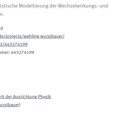
listische Modellierung der Wechselwirkungs- und
n.
id
de/projects/wehling-wurstbauer/
jekt/443274199
mmer
:
443274199
mit der Ausrichtung Physik
urstbauer)