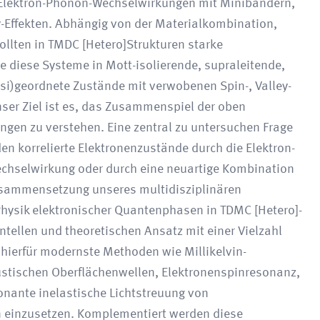
 Elektron-Phonon-Wechselwirkungen mit Minibändern,
-Effekten. Abhängig von der Materialkombination,
llten in TMDC [Hetero]Strukturen starke
ie diese Systeme in Mott-isolierende, supraleitende,
si)geordnete Zustände mit verwobenen Spin-, Valley-
ser Ziel ist es, das Zusammenspiel der oben
gen zu verstehen. Eine zentral zu untersuchen Frage
en korrelierte Elektronenzustände durch die Elektron-
echselwirkung oder durch eine neuartige Kombination
Zusammensetzung unseres multidisziplinären
 Physik elektronischer Quantenphasen in TDMC [Hetero]-
ellen und theoretischen Ansatz mit einer Vielzahl
hierfür modernste Methoden wie Millikelvin-
stischen Oberflächenwellen, Elektronenspinresonanz,
onante inelastische Lichtstreuung von
n einzusetzen. Komplementiert werden diese