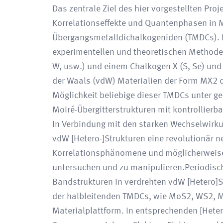
Das zentrale Ziel des hier vorgestellten Pro
Korrelationseffekte und Quantenphasen in M
Übergangsmetalldichalkogeniden (TMDCs). H
experimentellen und theoretischen Method
W, usw.) und einem Chalkogen X (S, Se) und 
der Waals (vdW) Materialien der Form MX2 dar
Möglichkeit beliebige dieser TMDCs unter g
Moiré-Übergitterstrukturen mit kontrollier
In Verbindung mit den starken Wechselwirk
vdW [Hetero-]Strukturen eine revolutionär n
Korrelationsphänomene und möglicherweise
untersuchen und zu manipulieren.Periodisch
Bandstrukturen in verdrehten vdW [Hetero]S
der halbleitenden TMDCs, wie MoS2, WS2, Mo
Materialplattform. In entsprechenden [Hete