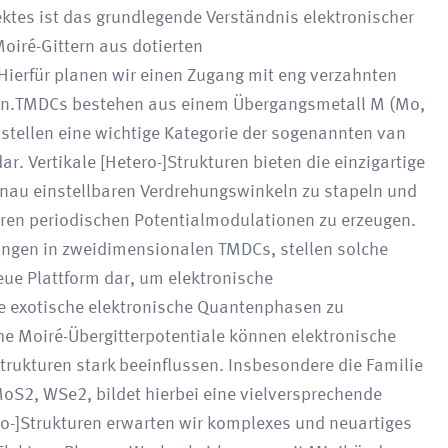
jektes ist das grundlegende Verständnis elektronischer
oiré-Gittern aus dotierten
ierfür planen wir einen Zugang mit eng verzahnten
en.TMDCs bestehen aus einem Übergangsmetall M (Mo,
stellen eine wichtige Kategorie der sogenannten van
. Vertikale [Hetero-]Strukturen bieten die einzigartige
enau einstellbaren Verdrehungswinkeln zu stapeln und
baren periodischen Potentialmodulationen zu erzeugen.
ungen in zweidimensionalen TMDCs, stellen solche
eue Plattform dar, um elektronische
 exotische elektronische Quantenphasen zu
e Moiré-Übergitterpotentiale können elektronische
trukturen stark beeinflussen. Insbesondere die Familie
S2, WSe2, bildet hierbei eine vielversprechende
ro-]Strukturen erwarten wir komplexes und neuartiges