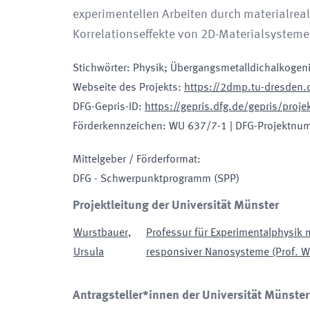
experimentellen Arbeiten durch materialrea
Korrelationseffekte von 2D-Materialsysteme
Stichwörter
:
Physik; Übergangsmetalldichalkogen
Webseite des Projekts
:
https://2dmp.tu-dresden.
DFG-Gepris-ID
:
https://gepris.dfg.de/gepris/pro
Förderkennzeichen
:
WU 637/7-1
|
DFG-Projektnu
Mittelgeber / Förderformat
:
DFG - Schwerpunktprogramm
(SPP)
Projektleitung der Universität Münster
Wurstbauer
,
Professur für Experimentalphysik 
Ursula
responsiver Nanosysteme (Prof. W
Antragsteller*innen der Universität Münster