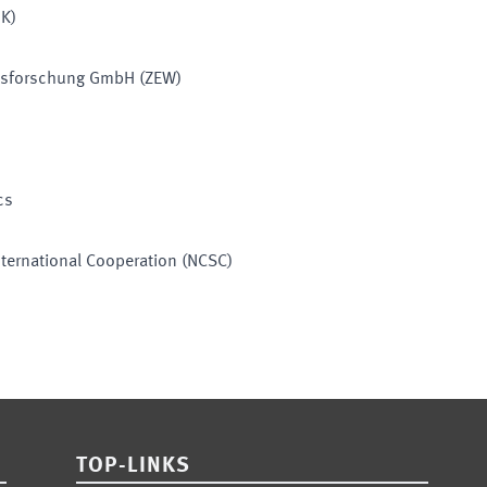
IK
)
ftsforschung GmbH
(
ZEW
)
cs
nternational Cooperation
(
NCSC
)
TOP-LINKS