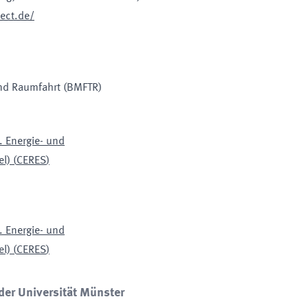
ject.de/
nd Raumfahrt
(BMFTR)
. Energie- und
el)
(
CERES
)
. Energie- und
el)
(
CERES
)
der Universität Münster