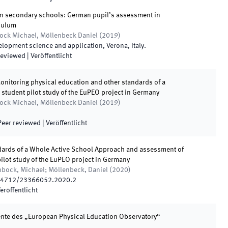
in secondary schools: German pupil’s assessment in
iculum
bock Michael, Möllenbeck Daniel
(
2019
)
velopment science and application
,
Verona, Italy
.
reviewed
|
Veröffentlicht
nitoring physical education and other standards of a
 student pilot study of the EuPEO project in Germany
bock Michael, Möllenbeck Daniel
(
2019
)
Peer reviewed
|
Veröffentlicht
ndards of a Whole Active School Approach and assessment of
ilot study of the EuPEO project in Germany
enbock, Michael; Möllenbeck, Daniel
(
2020
)
14712/23366052.2020.2
eröffentlicht
nte des „European Physical Education Observatory“