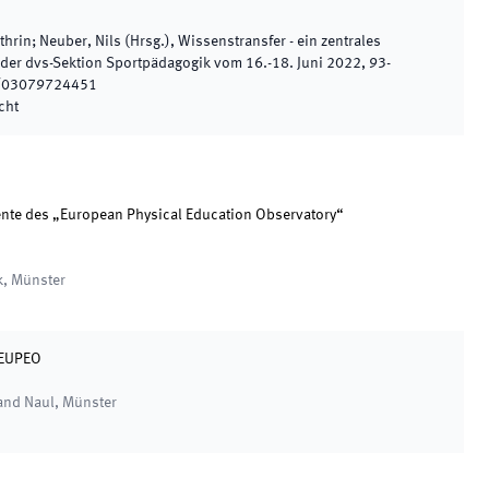
thrin; Neuber, Nils
(
Hrsg.
),
Wissenstransfer - ein zentrales
 der dvs-Sektion Sportpädagogik vom 16.-18. Juni 2022
,
93
-
/03079724451
cht
nte des „European Physical Education Observatory“
k
,
Münster
 EUPEO
and Naul
,
Münster