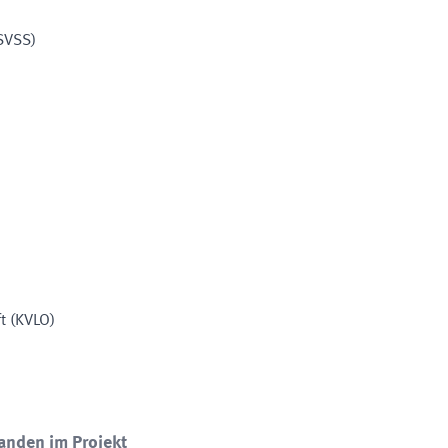
SVSS
)
t
(
KVLO
)
anden im Projekt