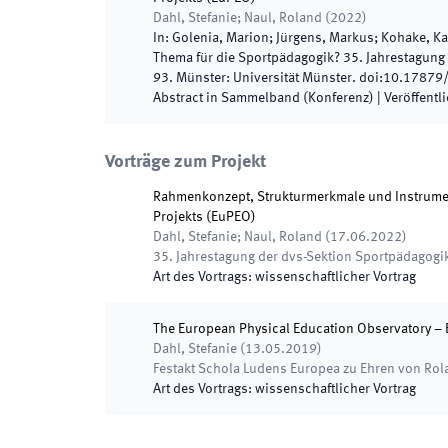
Dahl, Stefanie; Naul, Roland
(
2022
)
In:
Golenia, Marion; Jürgens, Markus; Kohake, Ka
Thema für die Sportpädagogik? 35. Jahrestagung
93
.
Münster
:
Universität Münster
.
doi:
10.17879
Abstract in Sammelband (Konferenz)
|
Veröffentli
Vorträge zum Projekt
Rahmenkonzept, Strukturmerkmale und Instrume
Projekts (EuPEO)
Dahl, Stefanie; Naul, Roland
(
17.06.2022
)
35. Jahrestagung der dvs-Sektion Sportpädagogi
Art des Vortrags
:
wissenschaftlicher Vortrag
The European Physical Education Observatory –
Dahl, Stefanie
(
13.05.2019
)
Festakt Schola Ludens Europea zu Ehren von Rol
Art des Vortrags
:
wissenschaftlicher Vortrag