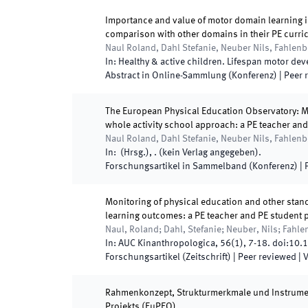
Importance and value of motor domain learning 
comparison with other domains in their PE curr
Naul Roland, Dahl Stefanie, Neuber Nils, Fahlen
In:
Healthy & active children. Lifespan motor de
Abstract in Online-Sammlung (Konferenz)
| Peer 
The European Physical Education Observatory: Mo
whole activity school approach: a PE teacher and
Naul Roland, Dahl Stefanie, Neuber Nils, Fahlen
In:
(
Hrsg.
),
.
(
kein Verlag angegeben
)
.
Forschungsartikel in Sammelband (Konferenz)
| 
Monitoring of physical education and other sta
learning outcomes: a PE teacher and PE student p
Naul, Roland; Dahl, Stefanie; Neuber, Nils; Fahl
In:
AUC Kinanthropologica
,
56
(
1
)
,
7
-
18
.
doi:
10.
Forschungsartikel (Zeitschrift)
| Peer reviewed
|
V
Rahmenkonzept, Strukturmerkmale und Instrume
Projekts (EuPEO)