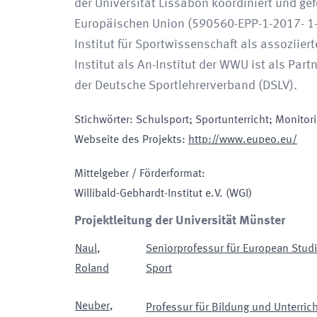
der Universität Lissabon koordiniert und g
Europäischen Union (590560-EPP-1-2017- 1
Institut für Sportwissenschaft als assoziiert
Institut als An-Institut der WWU ist als Partn
der Deutsche Sportlehrerverband (DSLV).
Stichwörter
:
Schulsport; Sportunterricht; Monitor
Webseite des Projekts
:
http://www.eupeo.eu/
Mittelgeber / Förderformat
:
Willibald-Gebhardt-Institut e.V.
(WGI)
Projektleitung der Universität Münster
Naul
,
Seniorprofessur für European Studi
Roland
Sport
Neuber
,
Professur für Bildung und Unterrich